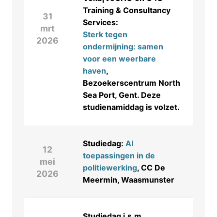
Training & Consultancy
31
Services:
mrt
Sterk tegen
2026
ondermijning: samen
voor een weerbare
haven
,
Bezoekerscentrum North
Sea Port, Gent. Deze
studienamiddag is volzet.
Studiedag:
AI
12
toepassingen in de
mei
politiewerking
, CC De
2026
Meermin, Waasmunster
Studiedag i.s.m.