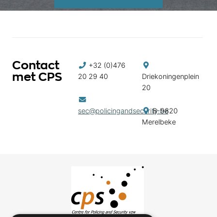
Contact
+32 (0)476
met CPS
20 29 40
Driekoningenplein
20
sec@policingandsecurity.be
B-9820
Merelbeke