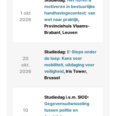
Studiedag:
Het horen &
motiveren in bestuurlijke
1 okt
handhavingscontext: van
2026
wet naar praktijk
,
Provinciehuis Vlaams-
Brabant, Leuven
Studiedag:
E-Steps onder
20
de loep: Kans voor
okt.
mobiliteit, uitdaging voor
2026
veiligheid
, Iris Tower,
Brussel
Studiedag i.s.m. SIOD:
Gegevensuitwisseling
10
tussen politie en