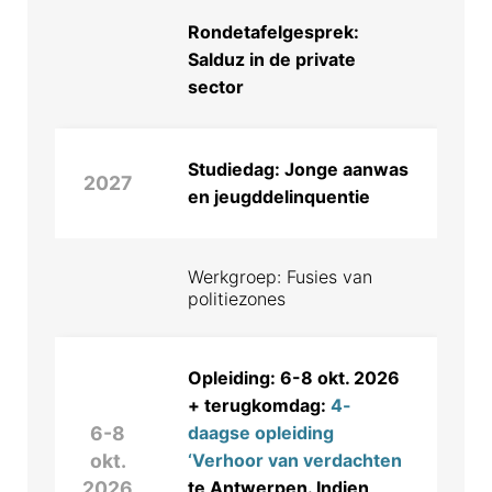
Rondetafelgesprek:
Salduz in de private
sector
Studiedag: Jonge aanwas
2027
en jeugddelinquentie
Werkgroep: Fusies van
politiezones
Opleiding: 6-8 okt. 2026
+ terugkomdag:
4-
6-8
daagse opleiding
okt.
‘Verhoor van verdachten
2026
te Antwerpen. Indien