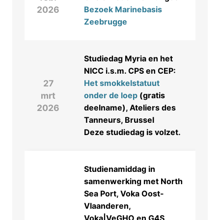
2026
Bezoek Marinebasis
Zeebrugge
Studiedag Myria en het
NICC i.s.m. CPS en CEP:
27
Het smokkelstatuut
mrt
onder de loep
(gratis
2026
deelname), Ateliers des
Tanneurs, Brussel
Deze studiedag is volzet.
Studienamiddag in
samenwerking met North
Sea Port, Voka Oost-
Vlaanderen,
Voka|VeGHO en G4S