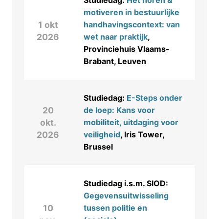
Studiedag:
Het horen &
motiveren in bestuurlijke
1 okt
handhavingscontext: van
2026
wet naar praktijk
,
Provinciehuis Vlaams-
Brabant, Leuven
Studiedag:
E-Steps onder
20
de loep: Kans voor
okt.
mobiliteit, uitdaging voor
2026
veiligheid
, Iris Tower,
Brussel
Studiedag i.s.m. SIOD:
Gegevensuitwisseling
10
tussen politie en