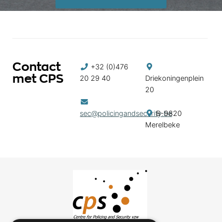
Contact
+32 (0)476
met CPS
20 29 40
Driekoningenplein
20
sec@policingandsecurity.be
B-9820
Merelbeke