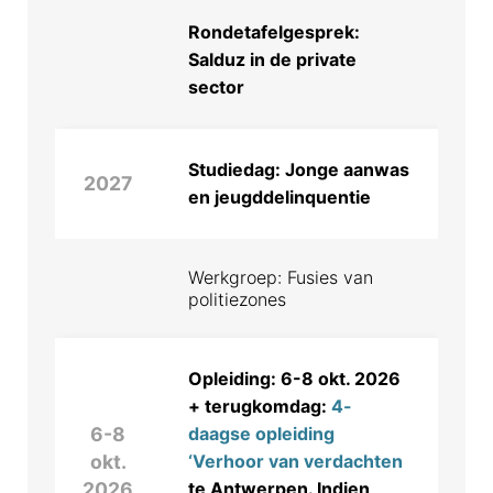
Rondetafelgesprek:
Salduz in de private
sector
Studiedag: Jonge aanwas
2027
en jeugddelinquentie
Werkgroep: Fusies van
politiezones
Opleiding: 6-8 okt. 2026
+ terugkomdag:
4-
6-8
daagse opleiding
okt.
‘Verhoor van verdachten
2026
te Antwerpen. Indien