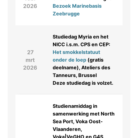
2026
Bezoek Marinebasis
Zeebrugge
Studiedag Myria en het
NICC i.s.m. CPS en CEP:
27
Het smokkelstatuut
mrt
onder de loep
(gratis
2026
deelname), Ateliers des
Tanneurs, Brussel
Deze studiedag is volzet.
Studienamiddag in
samenwerking met North
Sea Port, Voka Oost-
Vlaanderen,
Voka|VeGHO en G4S