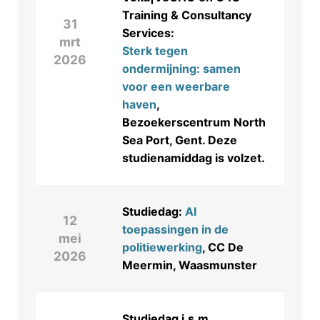
Training & Consultancy
31
Services:
mrt
Sterk tegen
2026
ondermijning: samen
voor een weerbare
haven
,
Bezoekerscentrum North
Sea Port, Gent. Deze
studienamiddag is volzet.
Studiedag:
AI
12
toepassingen in de
mei
politiewerking
, CC De
2026
Meermin, Waasmunster
Studiedag i.s.m.