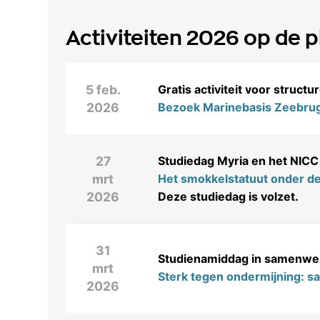
Activiteiten
2026 op de p
5 feb.
Gratis activiteit voor struct
2026
Bezoek Marinebasis Zeebru
27
Studiedag Myria en het NICC 
mrt
Het smokkelstatuut onder de
2026
Deze studiedag is volzet.
31
Studienamiddag in samenwer
mrt
Sterk tegen ondermijning: 
2026