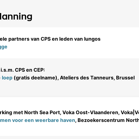
lanning
urele partners van CPS en leden van Iungos
gge
i.s.m. CPS en CEP:
 loep
(gratis deelname), Ateliers des Tanneurs, Brussel
king met North Sea Port, Voka Oost-Vlaanderen, Voka|V
samen voor een weerbare haven
, Bezoekerscentrum North 