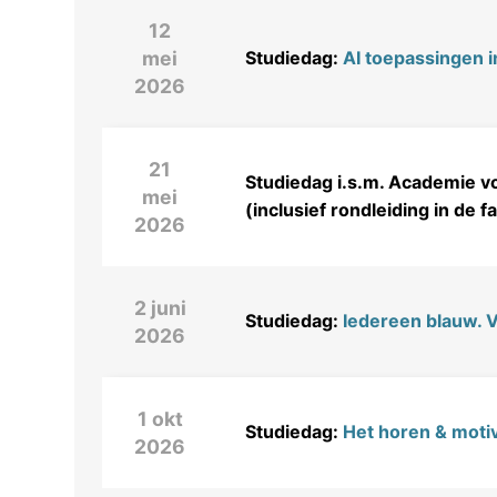
12
mei
Studiedag:
AI toepassingen i
2026
21
Studiedag i.s.m. Academie 
mei
(inclusief rondleiding in de 
2026
2 juni
Studiedag:
Iedereen blauw. Va
2026
1 okt
Studiedag:
Het horen & motiv
2026