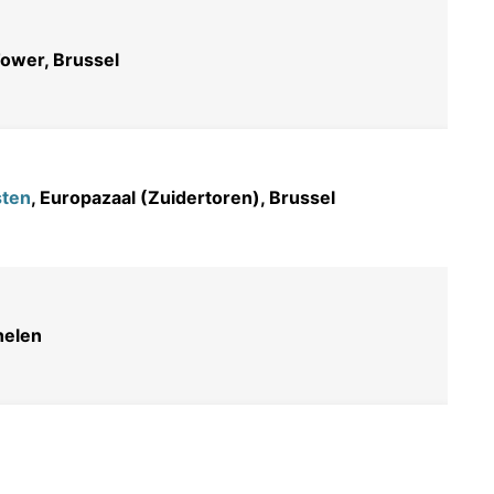
 Tower, Brussel
sten
, Europazaal (Zuidertoren), Brussel
helen