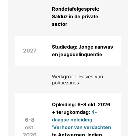
Rondetafelgesprek:
Salduz in de private
sector
Studiedag: Jonge aanwas
2027
en jeugddelinquentie
Werkgroep: Fusies van
politiezones
Opleiding: 6-8 okt. 2026
+ terugkomdag:
4-
6-8
daagse opleiding
okt.
‘Verhoor van verdachten
2026
te Antwerpen. Indien