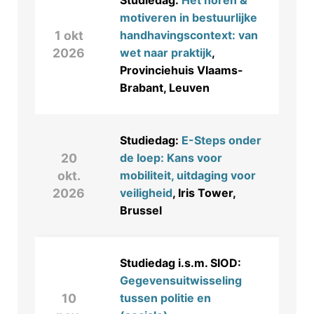
Studiedag:
Het horen &
motiveren in bestuurlijke
1 okt
handhavingscontext: van
2026
wet naar praktijk
,
Provinciehuis Vlaams-
Brabant, Leuven
Studiedag:
E-Steps onder
20
de loep: Kans voor
okt.
mobiliteit, uitdaging voor
2026
veiligheid
, Iris Tower,
Brussel
Studiedag i.s.m. SIOD:
Gegevensuitwisseling
10
tussen politie en