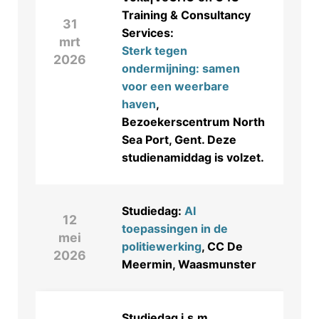
Training & Consultancy
31
Services:
mrt
Sterk tegen
2026
ondermijning: samen
voor een weerbare
haven
,
Bezoekerscentrum North
Sea Port, Gent. Deze
studienamiddag is volzet.
Studiedag:
AI
12
toepassingen in de
mei
politiewerking
, CC De
2026
Meermin, Waasmunster
Studiedag i.s.m.