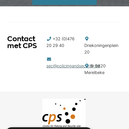
Contact
+32 (0)476
met CPS
20 29 40
Driekoningenplein
20
sec@policingandsecurity.be
B-9820
Merelbeke