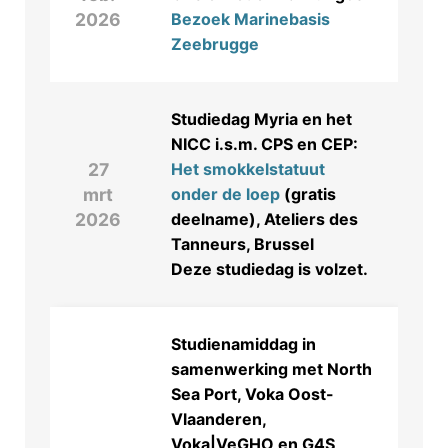
2026
Bezoek Marinebasis
Zeebrugge
Studiedag Myria en het
NICC i.s.m. CPS en CEP:
27
Het smokkelstatuut
mrt
onder de loep
(gratis
2026
deelname), Ateliers des
Tanneurs, Brussel
Deze studiedag is volzet.
Studienamiddag in
samenwerking met North
Sea Port, Voka Oost-
Vlaanderen,
Voka|VeGHO en G4S